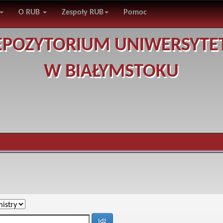
O RUB
Zespoły RUB
Pomoc
EPOZYTORIUM UNIWERSYTE
W BIAŁYMSTOKU