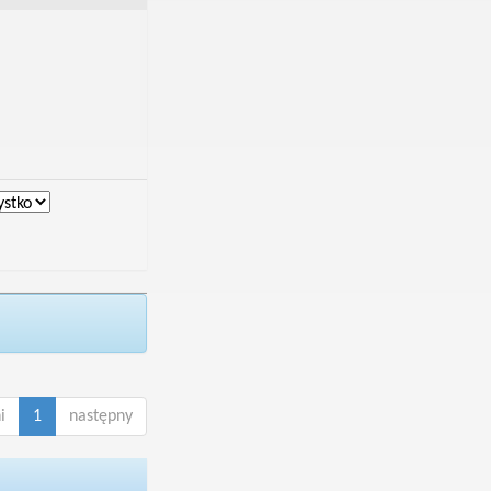
i
1
następny