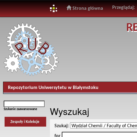
Przeglądaj:
Strona główna
Skip
R
navigation
Repozytorium Uniwersytetu w Białymstoku
Wyszukaj
Szukanie zaawansowane
Zespoły i Kolekcje
Szukaj:
for