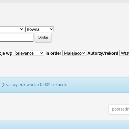
cje wg
In order
Autorzy/rekord
1 (Czas wyszukiwania: 0.002 sekund).
poprzedn