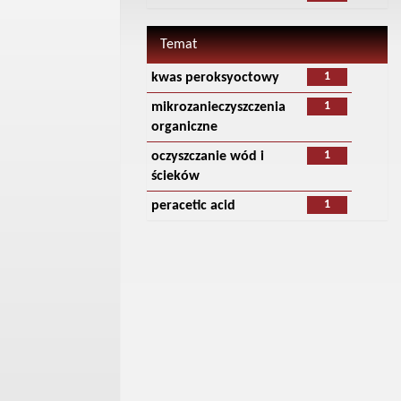
Temat
1
kwas peroksyoctowy
1
mikrozanieczyszczenia
organiczne
1
oczyszczanie wód i
ścieków
1
peracetic acid