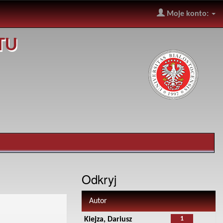
Moje konto:
TU
Odkryj
Autor
1
Kiejza, Dariusz