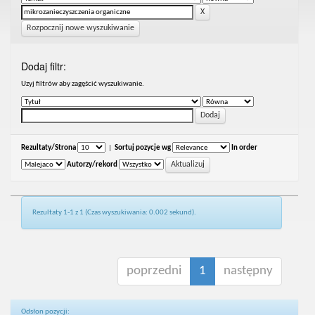
Rozpocznij nowe wyszukiwanie
Dodaj filtr:
Uzyj filtrów aby zagęścić wyszukiwanie.
Rezultaty/Strona
|
Sortuj pozycje wg
In order
Autorzy/rekord
Rezultaty 1-1 z 1 (Czas wyszukiwania: 0.002 sekund).
poprzedni
1
następny
Odsłon pozycji: