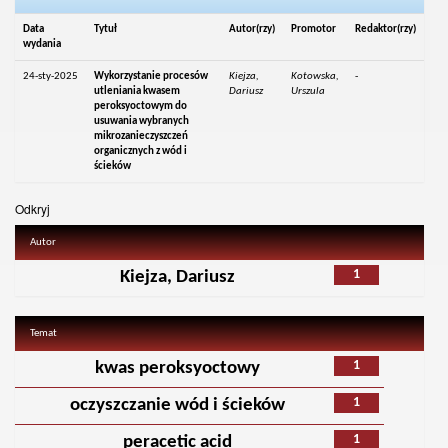
Data
Tytuł
Autor(rzy)
Promotor
Redaktor(rzy)
wydania
24-sty-2025
Wykorzystanie procesów
Kiejza,
Kotowska,
-
utleniania kwasem
Dariusz
Urszula
peroksyoctowym do
usuwania wybranych
mikrozanieczyszczeń
organicznych z wód i
ścieków
Odkryj
Autor
1
Kiejza, Dariusz
Temat
1
kwas peroksyoctowy
1
oczyszczanie wód i ścieków
1
peracetic acid