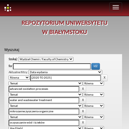
Skip
REPOZYTORIUM UNIWERSYTETU
navigation
W BIAŁYMSTOKU
Wyszukaj
Szukaj:
for
Aktualne filtry: