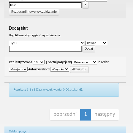
Rozpocznij nowe wyszukiwanie
Dodaj filtr:
Uzyj filtrów aby zagęścić wyszukiwanie.
Rezultaty/Strona
|
Sortuj pozycje wg
In order
Autorzy/rekord
Rezultaty 1-1 z 1 (Czas wyszukiwania: 0.001 sekund).
poprzedni
1
następny
Odsłon pozycji: