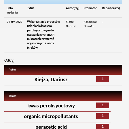
Data
Tytuł
Autor(rzy)
Promotor
Redaktor(rzy)
wydania
24-sty-2025
Wykorzystanie procesów
Kiejza,
Kotowska,
-
utleniania kwasem
Dariusz
Urszula
peroksyoctowym do
usuwania wybranych
mikrozanieczyszczeń
organicznych z wód i
ścieków
Odkryj
Autor
1
Kiejza, Dariusz
Temat
1
kwas peroksyoctowy
1
organic micropollutants
1
peracetic acid