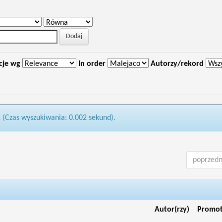
cje wg
In order
Autorzy/rekord
1 (Czas wyszukiwania: 0.002 sekund).
poprzedn
Autor(rzy)
Promo