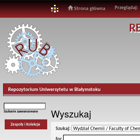
Przeglądaj:
Strona główna
Skip
R
navigation
Repozytorium Uniwersytetu w Białymstoku
Wyszukaj
Szukanie zaawansowane
Zespoły i Kolekcje
Szukaj:
for