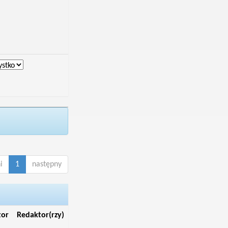
i
1
następny
tor
Redaktor(rzy)