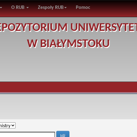
O RUB
Zespoły RUB
Pomoc
EPOZYTORIUM UNIWERSYTE
W BIAŁYMSTOKU