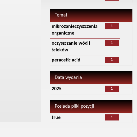
Temat
1
mikrozanieczyszczenia
organiczne
1
oczyszczanie wód i
ścieków
1
peracetic acid
Data wydania
1
2025
Posiada pliki pozycji
1
true