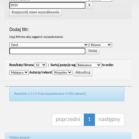
Rozpocznij nowe wyszukiwanie
Dodaj filtr:
Uzyj filtrów aby zagęścić wyszukiwanie.
Rezultaty/Strona
|
Sortuj pozycje wg
In order
Autorzy/rekord
Rezultaty 1-1 z 1 (Czas wyszukiwania: 0.002 sekund).
poprzedni
1
następny
Odsłon pozycji: