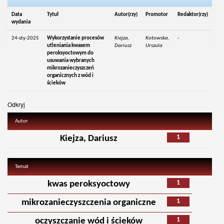
Data
Tytuł
Autor(rzy)
Promotor
Redaktor(rzy)
wydania
24-sty-2025
Wykorzystanie procesów
Kiejza,
Kotowska,
-
utleniania kwasem
Dariusz
Urszula
peroksyoctowym do
usuwania wybranych
mikrozanieczyszczeń
organicznych z wód i
ścieków
Odkryj
Autor
1
Kiejza, Dariusz
Temat
1
kwas peroksyoctowy
1
mikrozanieczyszczenia organiczne
1
oczyszczanie wód i ścieków