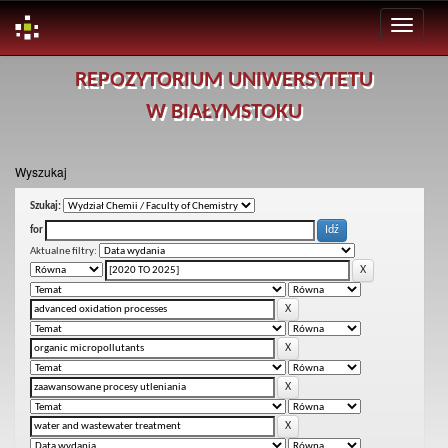
Skip
REPOZYTORIUM UNIWERSYTETU
navigation
W BIAŁYMSTOKU
Wyszukaj
Szukaj:
for
Aktualne filtry: