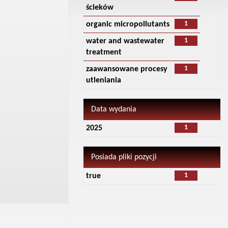
ścieków
1
organic micropollutants
1
water and wastewater
treatment
1
zaawansowane procesy
utleniania
Data wydania
1
2025
Posiada pliki pozycji
1
true