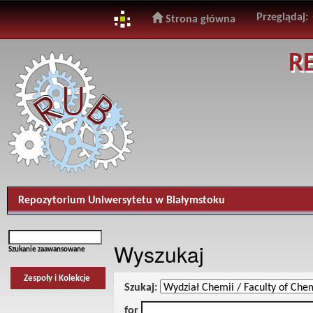
Przeglądaj:
Strona główna
Skip
R
navigation
Repozytorium Uniwersytetu w Białymstoku
Wyszukaj
Szukanie zaawansowane
Zespoły i Kolekcje
Szukaj:
for