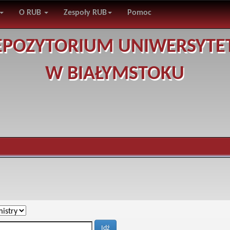
O RUB
Zespoły RUB
Pomoc
EPOZYTORIUM UNIWERSYTE
W BIAŁYMSTOKU