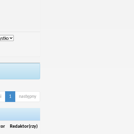
i
1
następny
tor
Redaktor(rzy)