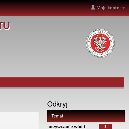
Moje konto:
TU
Odkryj
Temat
1
oczyszczanie wód i