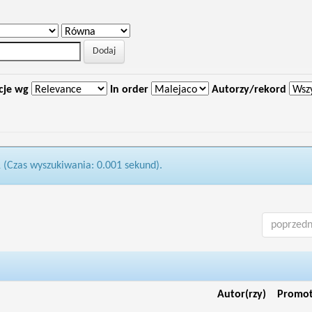
cje wg
In order
Autorzy/rekord
1 (Czas wyszukiwania: 0.001 sekund).
poprzedn
Autor(rzy)
Promo