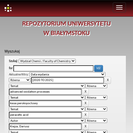
Skip
REPOZYTORIUM UNIWERSYTETU
navigation
W BIAŁYMSTOKU
Wyszukaj
Szukaj:
for
Aktualne filtry: