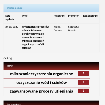
Odsłon pozycji:
Data
Tytuł
Autor(rzy)
Promotor
Redaktor(rzy)
wydania
24-sty-2025
Wykorzystanie procesów
Kiejza,
Kotowska,
-
utleniania kwasem
Dariusz
Urszula
peroksyoctowym do
usuwania wybranych
mikrozanieczyszczeń
organicznych z wód i
ścieków
Odkryj
Temat
1
mikrozanieczyszczenia organiczne
1
oczyszczanie wód i ścieków
1
zaawansowane procesy utleniania
Data wydania