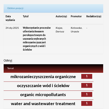
Odsłon pozycji:
Data
Tytuł
Autor(rzy)
Promotor
Redaktor(rzy)
wydania
24-sty-2025
Wykorzystanie procesów
Kiejza,
Kotowska,
-
utleniania kwasem
Dariusz
Urszula
peroksyoctowym do
usuwania wybranych
mikrozanieczyszczeń
organicznych z wód i
ścieków
Odkryj
Temat
1
mikrozanieczyszczenia organiczne
1
oczyszczanie wód i ścieków
1
organic micropollutants
1
water and wastewater treatment