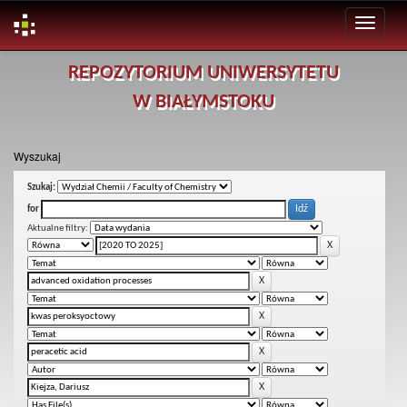
Skip
REPOZYTORIUM UNIWERSYTETU
navigation
W BIAŁYMSTOKU
Wyszukaj
Szukaj:
for
Aktualne filtry: