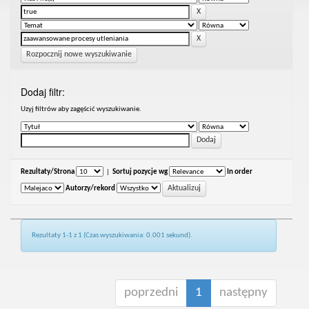
Rozpocznij nowe wyszukiwanie
Dodaj filtr:
Uzyj filtrów aby zagęścić wyszukiwanie.
Rezultaty/Strona
|
Sortuj pozycje wg
In order
Autorzy/rekord
Rezultaty 1-1 z 1 (Czas wyszukiwania: 0.001 sekund).
poprzedni
1
następny