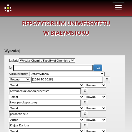
Skip
REPOZYTORIUM UNIWERSYTETU
navigation
W BIAŁYMSTOKU
Wyszukaj
Szukaj:
for
Aktualne filtry: