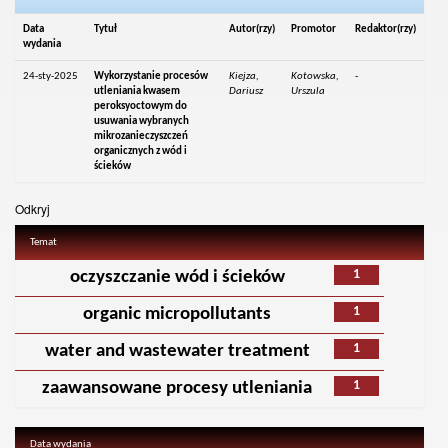
Data
Tytuł
Autor(rzy)
Promotor
Redaktor(rzy)
wydania
24-sty-2025
Wykorzystanie procesów
Kiejza,
Kotowska,
-
utleniania kwasem
Dariusz
Urszula
peroksyoctowym do
usuwania wybranych
mikrozanieczyszczeń
organicznych z wód i
ścieków
Odkryj
Temat
1
oczyszczanie wód i ścieków
1
organic micropollutants
1
water and wastewater treatment
1
zaawansowane procesy utleniania
Data wydania