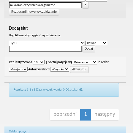
Rozpocznij nowe wyszukiwanie
Dodaj filtr:
Uzyj filtrów aby zagęścić wyszukiwanie.
Rezultaty/Strona
|
Sortuj pozycje wg
In order
Autorzy/rekord
Rezultaty 1-1 z 1 (Czas wyszukiwania: 0.001 sekund).
poprzedni
1
następny
Odsłon pozycji: