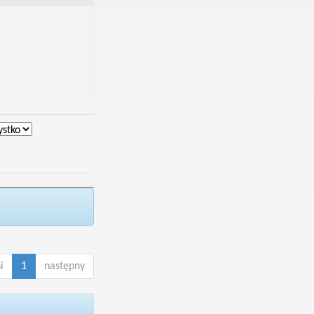
i
1
następny