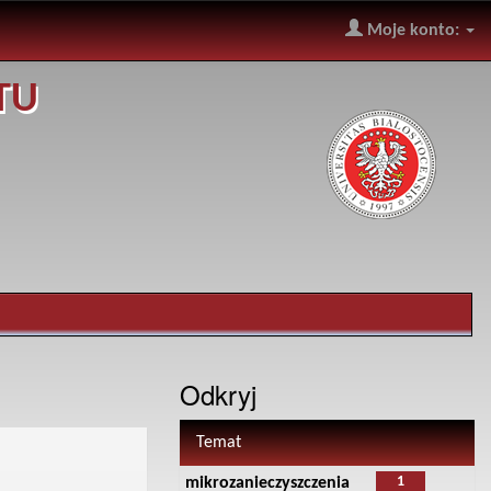
Moje konto:
TU
Odkryj
Temat
1
mikrozanieczyszczenia