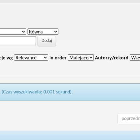
cje wg
In order
Autorzy/rekord
1 (Czas wyszukiwania: 0.001 sekund).
poprzedn