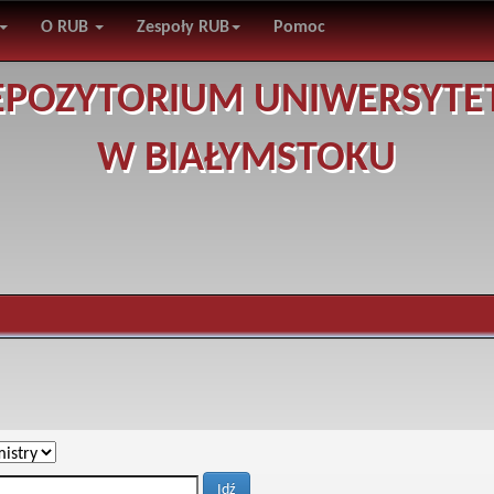
O RUB
Zespoły RUB
Pomoc
EPOZYTORIUM UNIWERSYTE
W BIAŁYMSTOKU