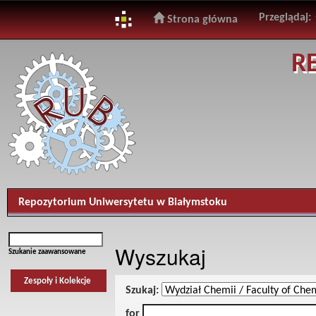
Przeglądaj:
Strona główna
Skip
R
navigation
Repozytorium Uniwersytetu w Białymstoku
Wyszukaj
Szukanie zaawansowane
Zespoły i Kolekcje
Szukaj:
for