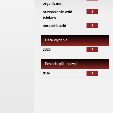
organiczne
1
oczyszczanie wód i
ścieków
1
peracetic acid
Data wydania
1
2025
Posiada pliki pozycji
1
true