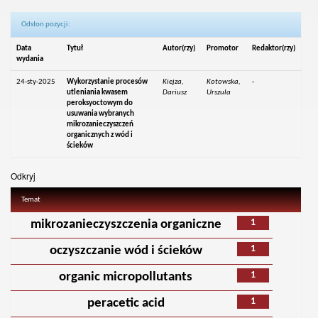
Odsłon pozycji:
Data
Tytuł
Autor(rzy)
Promotor
Redaktor(rzy)
wydania
24-sty-2025
Wykorzystanie procesów
Kiejza,
Kotowska,
-
utleniania kwasem
Dariusz
Urszula
peroksyoctowym do
usuwania wybranych
mikrozanieczyszczeń
organicznych z wód i
ścieków
Odkryj
Temat
1
mikrozanieczyszczenia organiczne
1
oczyszczanie wód i ścieków
1
organic micropollutants
1
peracetic acid