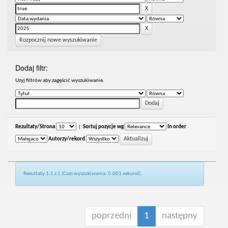
Rozpocznij nowe wyszukiwanie
Dodaj filtr:
Uzyj filtrów aby zagęścić wyszukiwanie.
Rezultaty/Strona
|
Sortuj pozycje wg
In order
Autorzy/rekord
Rezultaty 1-1 z 1 (Czas wyszukiwania: 0.001 sekund).
poprzedni
1
następny