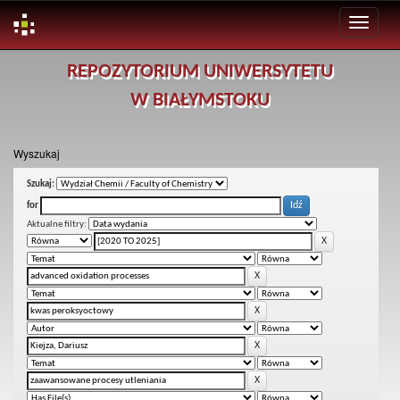
Skip
REPOZYTORIUM UNIWERSYTETU
navigation
W BIAŁYMSTOKU
Wyszukaj
Szukaj:
for
Aktualne filtry: