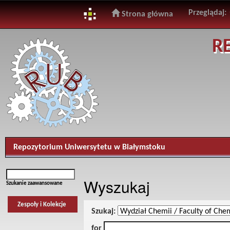
Przeglądaj:
Strona główna
Skip
R
navigation
Repozytorium Uniwersytetu w Białymstoku
Wyszukaj
Szukanie zaawansowane
Zespoły i Kolekcje
Szukaj:
for