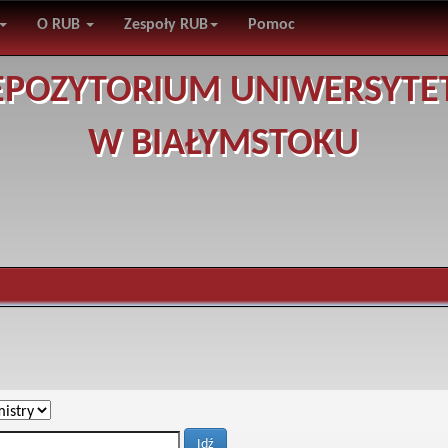
O RUB
Zespoły RUB
Pomoc
EPOZYTORIUM UNIWERSYTE
W BIAŁYMSTOKU