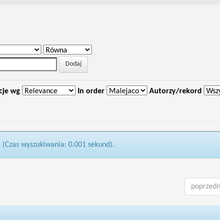
cje wg
In order
Autorzy/rekord
1 (Czas wyszukiwania: 0.001 sekund).
poprzedn