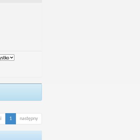
i
1
następny