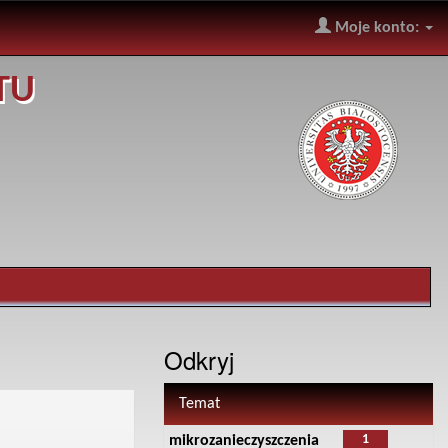
Moje konto:
TU
Odkryj
Temat
1
mikrozanieczyszczenia