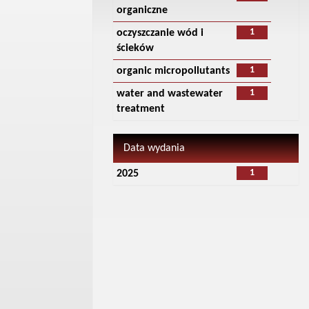
organiczne
1
oczyszczanie wód i
ścieków
1
organic micropollutants
1
water and wastewater
treatment
Data wydania
1
2025