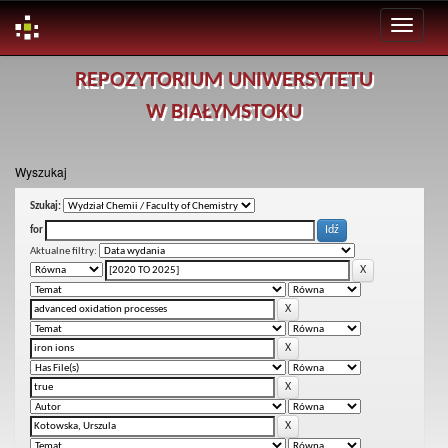
Skip
REPOZYTORIUM UNIWERSYTETU
navigation
W BIAŁYMSTOKU
Wyszukaj
Szukaj:
for
Aktualne filtry: