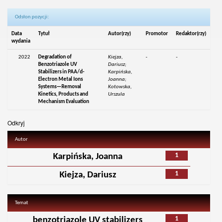
Odsłon pozycji:
Data
Tytuł
Autor(rzy)
Promotor
Redaktor(rzy)
wydania
2022
Degradation of
Kiejza,
-
-
Benzotriazole UV
Dariusz;
Stabilizers in PAA/d-
Karpińska,
Electron Metal Ions
Joanna;
Systems—Removal
Kotowska,
Kinetics, Products and
Urszula
Mechanism Evaluation
Odkryj
Autor
1
Karpińska, Joanna
1
Kiejza, Dariusz
Temat
1
benzotriazole UV stabilizers