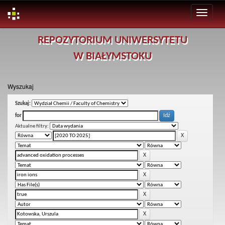
Skip
REPOZYTORIUM UNIWERSYTETU
navigation
W BIAŁYMSTOKU
Wyszukaj
Szukaj:
for
Aktualne filtry: