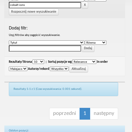
Rozpocznij nowe wyszukiwanie
Dodaj filtr:
Uzyj filtrów aby zagęścić wyszukiwanie.
Rezultaty/Strona
|
Sortuj pozycje wg
In order
Autorzy/rekord
Rezultaty 1-1 z 1 (Czas wyszukiwania: 0.001 sekund).
poprzedni
1
następny
Odsłon pozycji: