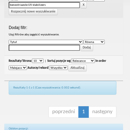
Rozpocznij nowe wyszukiwanie
Dodaj filtr:
Uzyj filtrów aby zagęścić wyszukiwanie.
Rezultaty/Strona
|
Sortuj pozycje wg
In order
Autorzy/rekord
Rezultaty 1-1 z 1 (Czas wyszukiwania: 0.002 sekund).
poprzedni
1
następny
Odsłon pozycji: