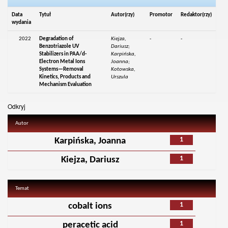
Data
Tytuł
Autor(rzy)
Promotor
Redaktor(rzy)
wydania
2022
Degradation of
Kiejza,
-
-
Benzotriazole UV
Dariusz;
Stabilizers in PAA/d-
Karpińska,
Electron Metal Ions
Joanna;
Systems—Removal
Kotowska,
Kinetics, Products and
Urszula
Mechanism Evaluation
Odkryj
Autor
1
Karpińska, Joanna
1
Kiejza, Dariusz
Temat
1
cobalt ions
1
peracetic acid