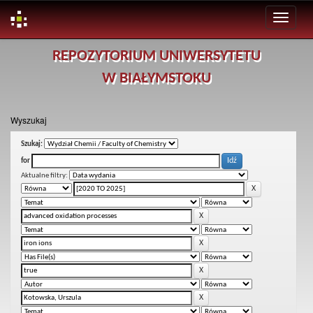
Skip
REPOZYTORIUM UNIWERSYTETU
navigation
W BIAŁYMSTOKU
Wyszukaj
Szukaj:
for
Aktualne filtry: