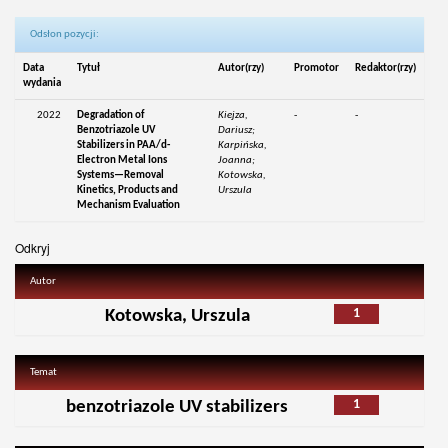
Odsłon pozycji:
Data
Tytuł
Autor(rzy)
Promotor
Redaktor(rzy)
wydania
2022
Degradation of
Kiejza,
-
-
Benzotriazole UV
Dariusz;
Stabilizers in PAA/d-
Karpińska,
Electron Metal Ions
Joanna;
Systems—Removal
Kotowska,
Kinetics, Products and
Urszula
Mechanism Evaluation
Odkryj
Autor
1
Kotowska, Urszula
Temat
1
benzotriazole UV stabilizers