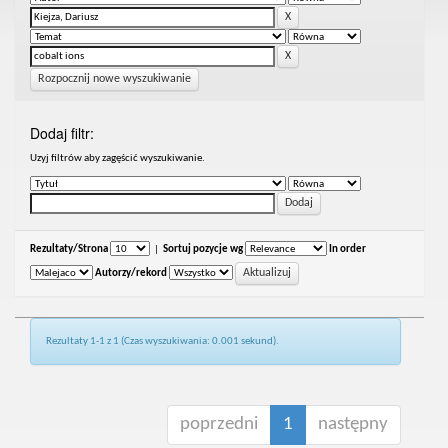
Rozpocznij nowe wyszukiwanie
Dodaj filtr:
Uzyj filtrów aby zagęścić wyszukiwanie.
Rezultaty/Strona
|
Sortuj pozycje wg
In order
Autorzy/rekord
Rezultaty 1-1 z 1 (Czas wyszukiwania: 0.001 sekund).
poprzedni
1
następny