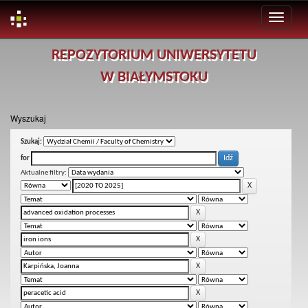
Skip
REPOZYTORIUM UNIWERSYTETU
navigation
W BIAŁYMSTOKU
Wyszukaj
Szukaj:
for
Aktualne filtry: