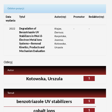
Odsłon pozycji:
Data
Tytuł
Autor(rzy)
Promotor
Redaktor(rzy)
wydania
2022
Degradation of
Kiejza,
-
-
Benzotriazole UV
Dariusz;
Stabilizers in PAA/d-
Karpińska,
Electron Metal Ions
Joanna;
Systems—Removal
Kotowska,
Kinetics, Products and
Urszula
Mechanism Evaluation
Odkryj
Autor
1
Kotowska, Urszula
Temat
1
benzotriazole UV stabilizers
1
cobalt ions