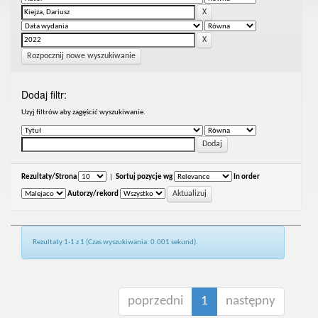
Rozpocznij nowe wyszukiwanie
Dodaj filtr:
Uzyj filtrów aby zagęścić wyszukiwanie.
Rezultaty/Strona
|
Sortuj pozycje wg
In order
Autorzy/rekord
Rezultaty 1-1 z 1 (Czas wyszukiwania: 0.001 sekund).
poprzedni
1
następny