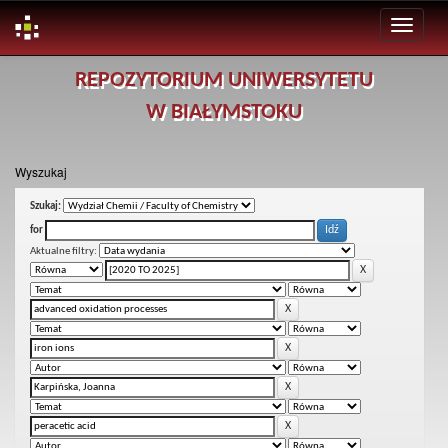
Skip
REPOZYTORIUM UNIWERSYTETU
navigation
W BIAŁYMSTOKU
Wyszukaj
Szukaj:
for
Aktualne filtry: