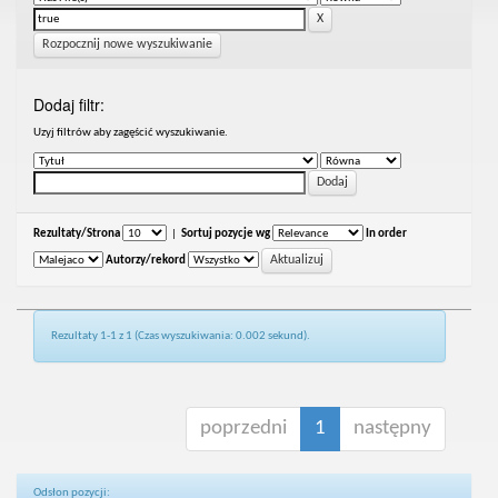
Rozpocznij nowe wyszukiwanie
Dodaj filtr:
Uzyj filtrów aby zagęścić wyszukiwanie.
Rezultaty/Strona
|
Sortuj pozycje wg
In order
Autorzy/rekord
Rezultaty 1-1 z 1 (Czas wyszukiwania: 0.002 sekund).
poprzedni
1
następny
Odsłon pozycji: