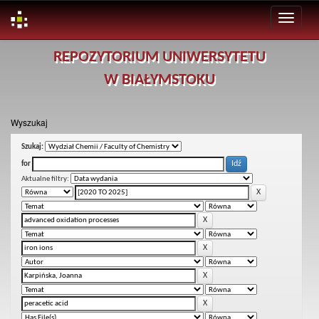
Skip
REPOZYTORIUM UNIWERSYTETU
navigation
W BIAŁYMSTOKU
Wyszukaj
Szukaj:
for
Aktualne filtry: