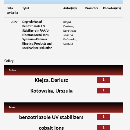
Data
Tytuł
Autor(rzy)
Promotor
Redaktor(rzy)
wydania
2022
Degradation of
Kiejza,
-
-
Benzotriazole UV
Dariusz;
Stabilizers in PAA/d-
Karpińska,
Electron Metal Ions
Joanna;
Systems—Removal
Kotowska,
Kinetics, Products and
Urszula
Mechanism Evaluation
Odkryj
Autor
1
Kiejza, Dariusz
1
Kotowska, Urszula
Temat
1
benzotriazole UV stabilizers
1
cobalt ions