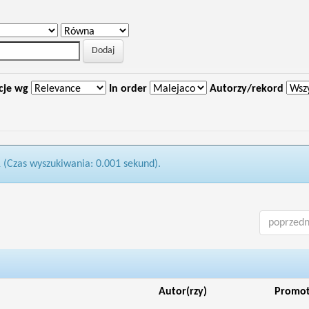
cje wg
In order
Autorzy/rekord
1 (Czas wyszukiwania: 0.001 sekund).
poprzedn
Autor(rzy)
Promo