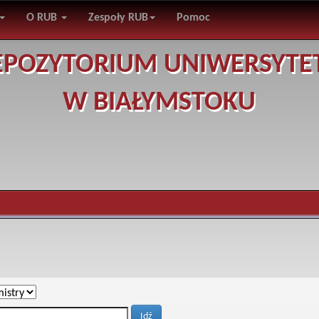
O RUB
Zespoły RUB
Pomoc
EPOZYTORIUM UNIWERSYTE
W BIAŁYMSTOKU