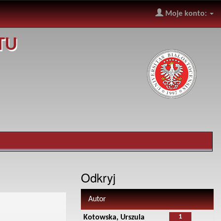
Moje konto:
TU
Odkryj
Autor
1
Kotowska, Urszula