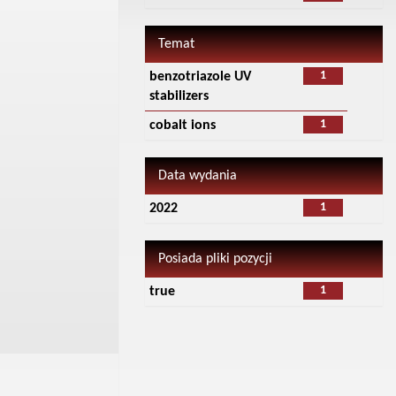
Temat
1
benzotriazole UV
stabilizers
1
cobalt ions
Data wydania
1
2022
Posiada pliki pozycji
1
true