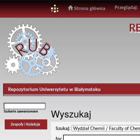
Przeglądaj:
Strona główna
Skip
R
navigation
Repozytorium Uniwersytetu w Białymstoku
Wyszukaj
Szukanie zaawansowane
Zespoły i Kolekcje
Szukaj:
for