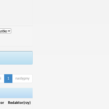
i
1
następny
tor
Redaktor(rzy)