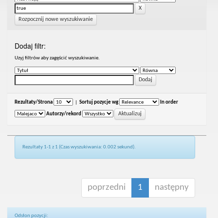
Rozpocznij nowe wyszukiwanie
Dodaj filtr:
Uzyj filtrów aby zagęścić wyszukiwanie.
Rezultaty/Strona
|
Sortuj pozycje wg
In order
Autorzy/rekord
Rezultaty 1-1 z 1 (Czas wyszukiwania: 0.002 sekund).
poprzedni
1
następny
Odsłon pozycji: