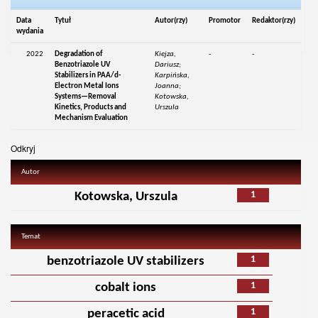
Data
Tytuł
Autor(rzy)
Promotor
Redaktor(rzy)
wydania
2022
Degradation of
Kiejza,
-
-
Benzotriazole UV
Dariusz;
Stabilizers in PAA/d-
Karpińska,
Electron Metal Ions
Joanna;
Systems—Removal
Kotowska,
Kinetics, Products and
Urszula
Mechanism Evaluation
Odkryj
Autor
1
Kotowska, Urszula
Temat
1
benzotriazole UV stabilizers
1
cobalt ions
1
peracetic acid