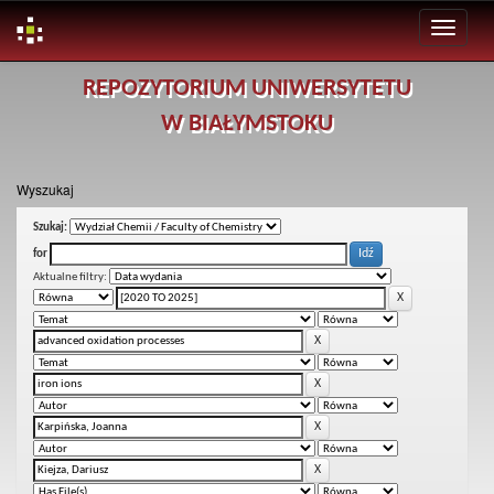
Skip
REPOZYTORIUM UNIWERSYTETU
navigation
W BIAŁYMSTOKU
Wyszukaj
Szukaj:
for
Aktualne filtry: