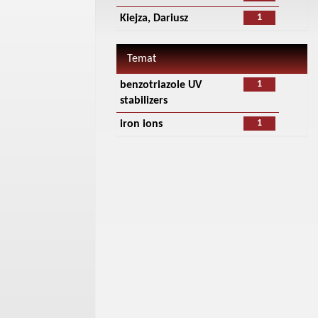
1
Kiejza, Dariusz
Temat
1
benzotriazole UV
stabilizers
1
iron ions