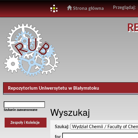
Przeglądaj:
Strona główna
Skip
R
navigation
Repozytorium Uniwersytetu w Białymstoku
Wyszukaj
Szukanie zaawansowane
Zespoły i Kolekcje
Szukaj:
for