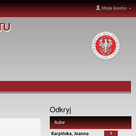
Moje konto:
TU
Odkryj
Autor
1
Karpińska, Joanna