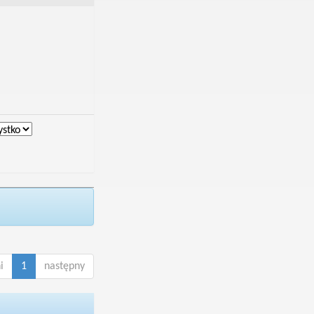
i
1
następny