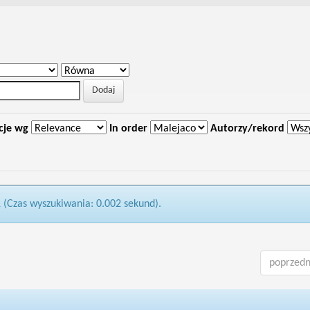
cje wg
In order
Autorzy/rekord
1 (Czas wyszukiwania: 0.002 sekund).
poprzedn