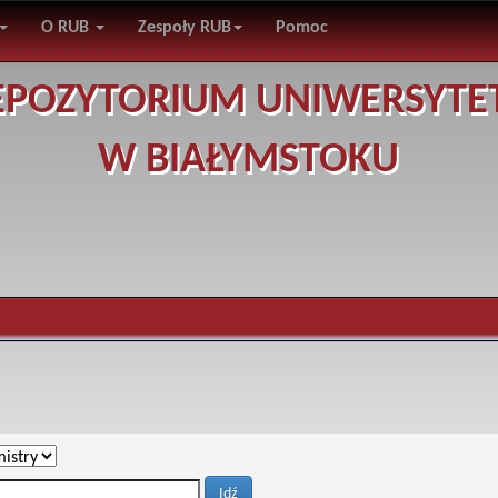
O RUB
Zespoły RUB
Pomoc
EPOZYTORIUM UNIWERSYTE
W BIAŁYMSTOKU