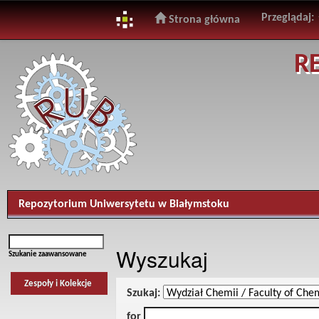
Przeglądaj:
Strona główna
Skip
R
navigation
Repozytorium Uniwersytetu w Białymstoku
Wyszukaj
Szukanie zaawansowane
Zespoły i Kolekcje
Szukaj:
for