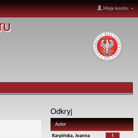
Moje konto:
TU
Odkryj
Autor
1
Karpińska, Joanna