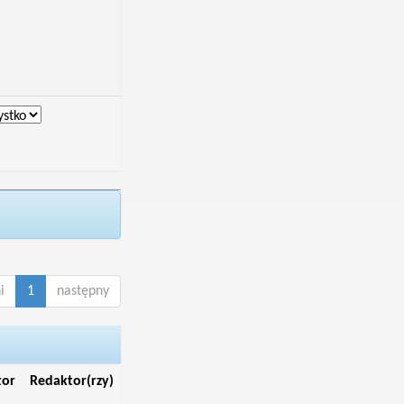
i
1
następny
tor
Redaktor(rzy)