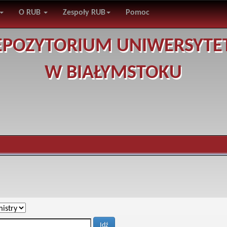
O RUB
Zespoły RUB
Pomoc
EPOZYTORIUM UNIWERSYTE
W BIAŁYMSTOKU