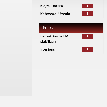
1
Kiejza, Dariusz
1
Kotowska, Urszula
Temat
1
benzotriazole UV
stabilizers
1
iron ions