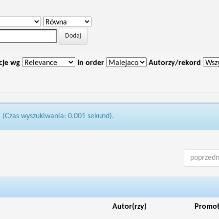
cje wg
In order
Autorzy/rekord
1 (Czas wyszukiwania: 0.001 sekund).
poprzedn
Autor(rzy)
Promo