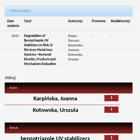
Odsłon pozycji:
Data
Tytuł
Autor(rzy)
Promotor
Redaktor(rzy)
wydania
2022
Degradation of
Kiejza,
-
-
Benzotriazole UV
Dariusz;
Stabilizers in PAA/d-
Karpińska,
Electron Metal Ions
Joanna;
Systems—Removal
Kotowska,
Kinetics, Products and
Urszula
Mechanism Evaluation
Odkryj
Autor
1
Karpińska, Joanna
1
Kotowska, Urszula
Temat
1
benzotriazole UV stabilizers