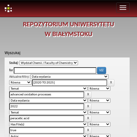
Skip
REPOZYTORIUM UNIWERSYTETU
navigation
W BIAŁYMSTOKU
Wyszukaj
Szukaj:
for
Aktualne filtry: