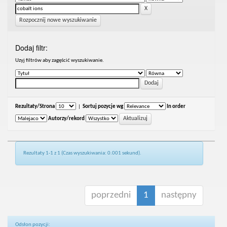
Rozpocznij nowe wyszukiwanie
Dodaj filtr:
Uzyj filtrów aby zagęścić wyszukiwanie.
Rezultaty/Strona
|
Sortuj pozycje wg
In order
Autorzy/rekord
Rezultaty 1-1 z 1 (Czas wyszukiwania: 0.001 sekund).
poprzedni
1
następny
Odsłon pozycji: