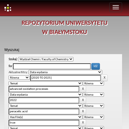
Skip
REPOZYTORIUM UNIWERSYTETU
navigation
W BIAŁYMSTOKU
Wyszukaj
Szukaj:
for
Aktualne filtry: