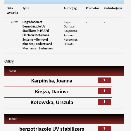
Data
Tytuł
Autor(rzy)
Promotor
Redaktor(rzy)
wydania
2022
Degradation of
Kiejza,
-
-
Benzotriazole UV
Dariusz;
Stabilizers in PAA/d-
Karpińska,
Electron Metal Ions
Joanna;
Systems—Removal
Kotowska,
Kinetics, Products and
Urszula
Mechanism Evaluation
Odkryj
Autor
1
Karpińska, Joanna
1
Kiejza, Dariusz
1
Kotowska, Urszula
Temat
1
benzotriazole UV stabilizers