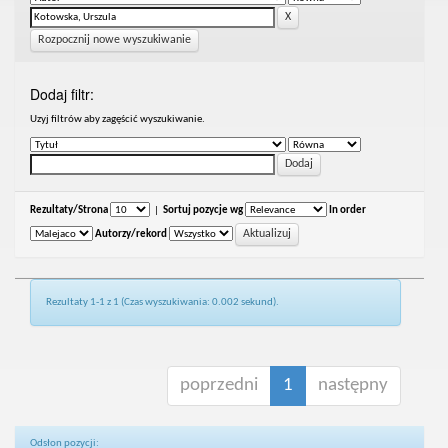
Rozpocznij nowe wyszukiwanie
Dodaj filtr:
Uzyj filtrów aby zagęścić wyszukiwanie.
Rezultaty/Strona
|
Sortuj pozycje wg
In order
Autorzy/rekord
Rezultaty 1-1 z 1 (Czas wyszukiwania: 0.002 sekund).
poprzedni
1
następny
Odsłon pozycji: