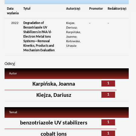
Data
Tytuł
Autor(rzy)
Promotor
Redaktor(rzy)
wydania
2022
Degradation of
Kiejza,
-
-
Benzotriazole UV
Dariusz;
Stabilizers in PAA/d-
Karpińska,
Electron Metal Ions
Joanna;
Systems—Removal
Kotowska,
Kinetics, Products and
Urszula
Mechanism Evaluation
Odkryj
Autor
1
Karpińska, Joanna
1
Kiejza, Dariusz
Temat
1
benzotriazole UV stabilizers
1
cobalt ions