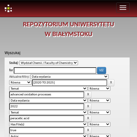
Skip
REPOZYTORIUM UNIWERSYTETU
navigation
W BIAŁYMSTOKU
Wyszukaj
Szukaj:
for
Aktualne filtry: