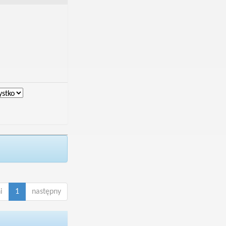
i
1
następny