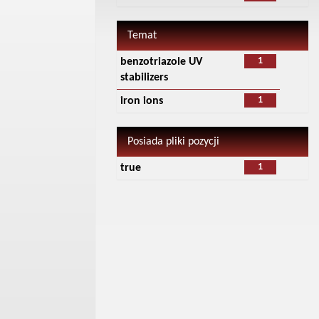
Temat
1
benzotriazole UV
stabilizers
1
iron ions
Posiada pliki pozycji
1
true