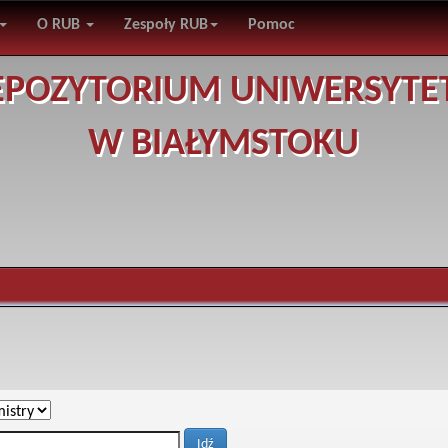
O RUB
Zespoły RUB
Pomoc
EPOZYTORIUM UNIWERSYTE
W BIAŁYMSTOKU