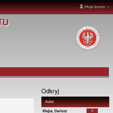
Moje konto:
TU
Odkryj
Autor
1
Kiejza, Dariusz