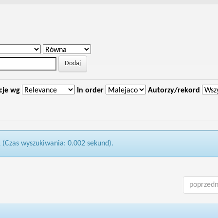
cje wg
In order
Autorzy/rekord
1 (Czas wyszukiwania: 0.002 sekund).
poprzedn