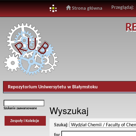
Przeglądaj:
Strona główna
Skip
R
navigation
Repozytorium Uniwersytetu w Białymstoku
Wyszukaj
Szukanie zaawansowane
Zespoły i Kolekcje
Szukaj:
for