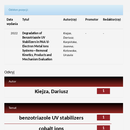
Odsłon pozycji:
Data
Tytuł
Autor(rzy)
Promotor
Redaktor(rzy)
wydania
2022
Degradation of
Kiejza,
-
-
Benzotriazole UV
Dariusz;
Stabilizers in PAA/d-
Karpińska,
Electron Metal Ions
Joanna;
Systems—Removal
Kotowska,
Kinetics, Products and
Urszula
Mechanism Evaluation
Odkryj
Autor
1
Kiejza, Dariusz
Temat
1
benzotriazole UV stabilizers
1
cobalt ions