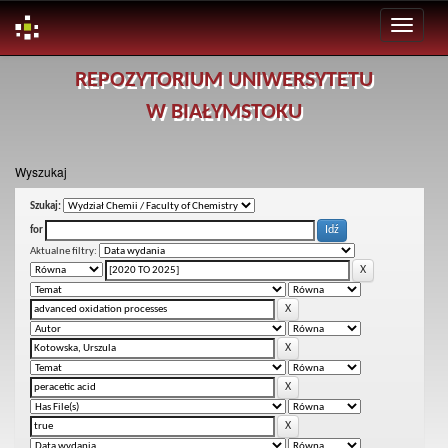
Skip
REPOZYTORIUM UNIWERSYTETU
navigation
W BIAŁYMSTOKU
Wyszukaj
Szukaj:
for
Aktualne filtry: