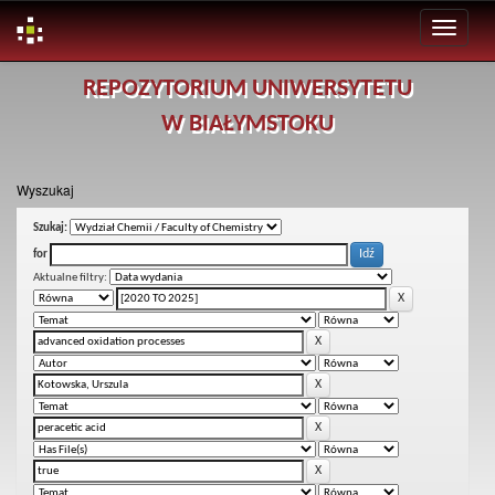
Skip
REPOZYTORIUM UNIWERSYTETU
navigation
W BIAŁYMSTOKU
Wyszukaj
Szukaj:
for
Aktualne filtry: