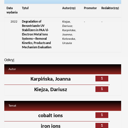
Data
Tytuł
Autor(rzy)
Promotor
Redaktor(rzy)
wydania
2022
Degradation of
Kiejza,
-
-
Benzotriazole UV
Dariusz;
Stabilizers in PAA/d-
Karpińska,
Electron Metal Ions
Joanna;
Systems—Removal
Kotowska,
Kinetics, Products and
Urszula
Mechanism Evaluation
Odkryj
Autor
1
Karpińska, Joanna
1
Kiejza, Dariusz
Temat
1
cobalt ions
1
iron ions