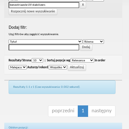
Rozpocznij nowe wyszukiwanie
Dodaj filtr:
Uzyj filtrów aby zagęścić wyszukiwanie.
Rezultaty/Strona
|
Sortuj pozycje wg
In order
Autorzy/rekord
Rezultaty 1-1 z 1 (Czas wyszukiwania: 0.002 sekund).
poprzedni
1
następny
Odsłon pozycji: