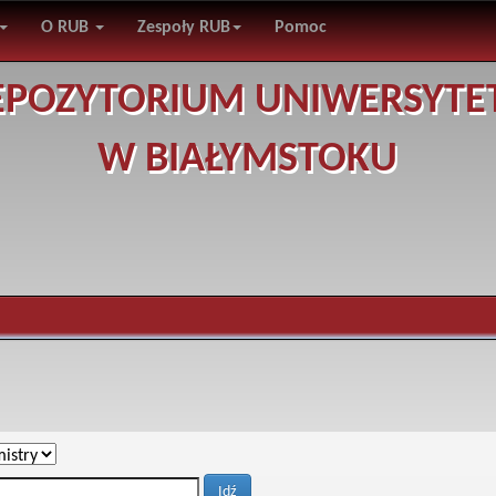
O RUB
Zespoły RUB
Pomoc
EPOZYTORIUM UNIWERSYTE
W BIAŁYMSTOKU