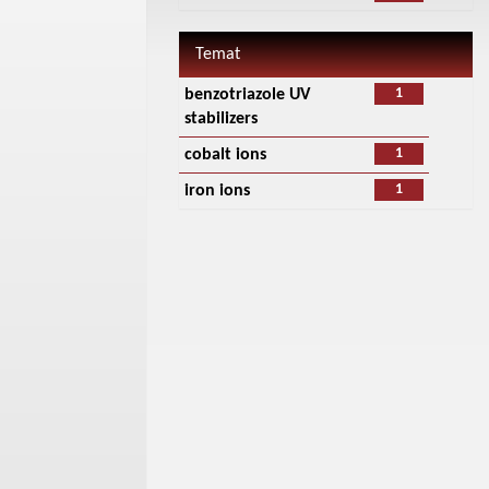
Temat
1
benzotriazole UV
stabilizers
1
cobalt ions
1
iron ions