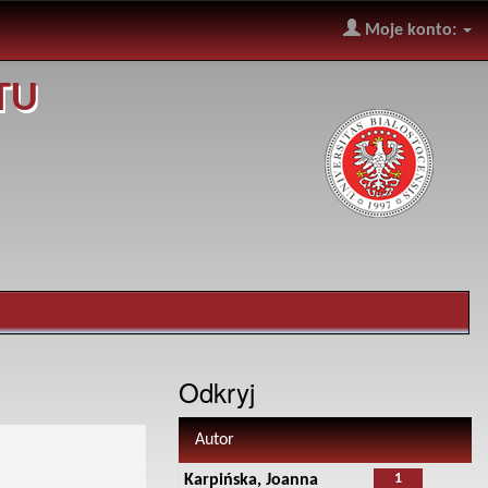
Moje konto:
TU
Odkryj
Autor
1
Karpińska, Joanna