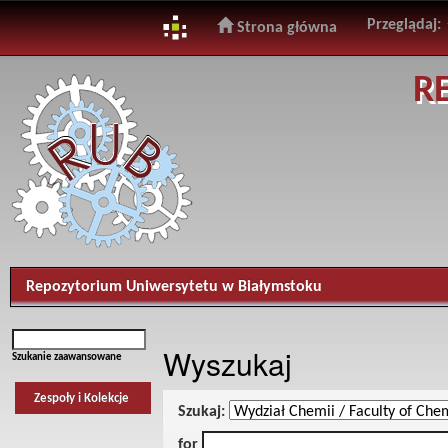
Przeglądaj:
Strona główna
Skip
R
navigation
Repozytorium Uniwersytetu w Białymstoku
Wyszukaj
Szukanie zaawansowane
Zespoły i Kolekcje
Szukaj:
for