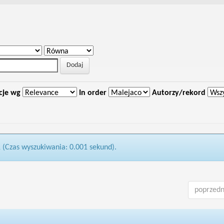
cje wg
In order
Autorzy/rekord
1 (Czas wyszukiwania: 0.001 sekund).
poprzedn