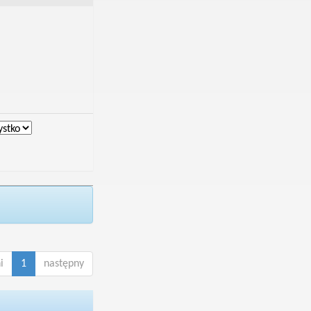
i
1
następny