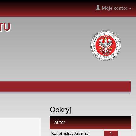
Moje konto:
TU
Odkryj
Autor
1
Karpińska, Joanna