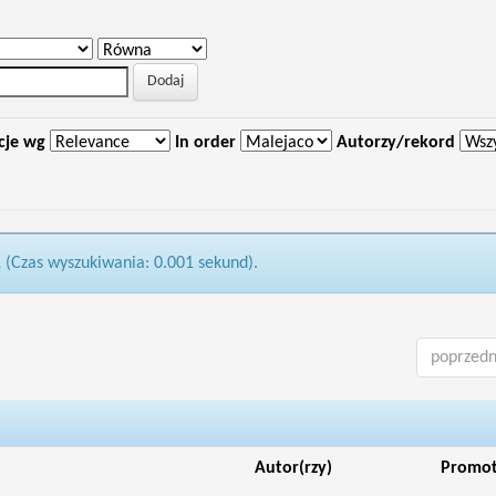
cje wg
In order
Autorzy/rekord
1 (Czas wyszukiwania: 0.001 sekund).
poprzedn
Autor(rzy)
Promo