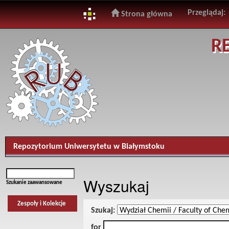
Przeglądaj:
Strona główna
Skip
R
navigation
Repozytorium Uniwersytetu w Białymstoku
Wyszukaj
Szukanie zaawansowane
Zespoły i Kolekcje
Szukaj:
for