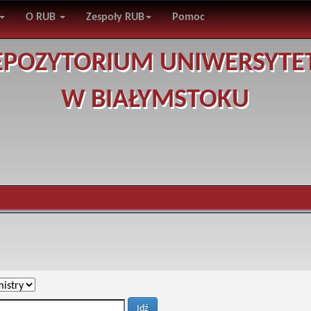
O RUB
Zespoły RUB
Pomoc
EPOZYTORIUM UNIWERSYTE
W BIAŁYMSTOKU