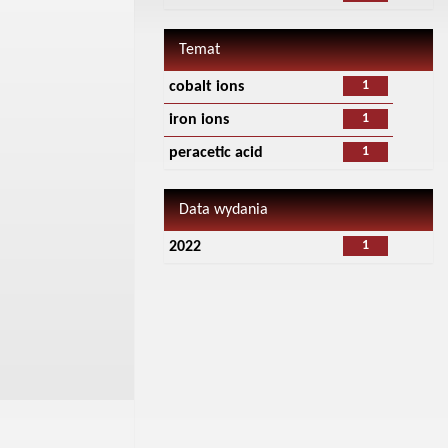
Temat
1
cobalt ions
1
iron ions
1
peracetic acid
Data wydania
1
2022