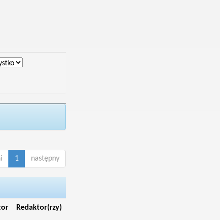
i
1
następny
tor
Redaktor(rzy)