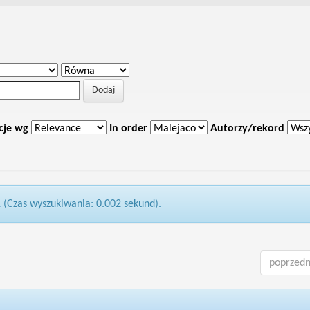
cje wg
In order
Autorzy/rekord
1 (Czas wyszukiwania: 0.002 sekund).
poprzedn