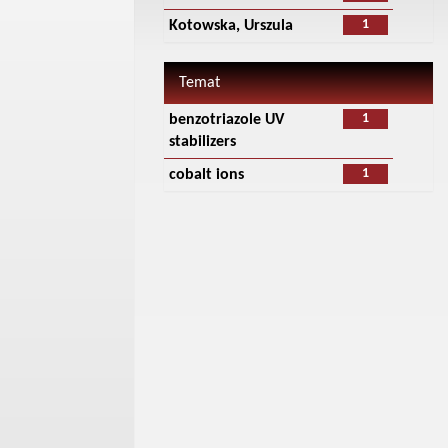
1
Kotowska, Urszula
Temat
1
benzotriazole UV
stabilizers
1
cobalt ions