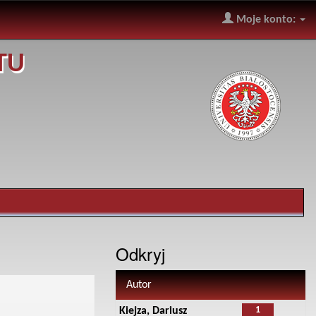
Moje konto:
TU
Odkryj
Autor
1
Kiejza, Dariusz