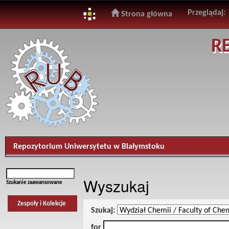
Przeglądaj:
Strona główna
Skip
R
navigation
Repozytorium Uniwersytetu w Białymstoku
Wyszukaj
Szukanie zaawansowane
Zespoły i Kolekcje
Szukaj:
for