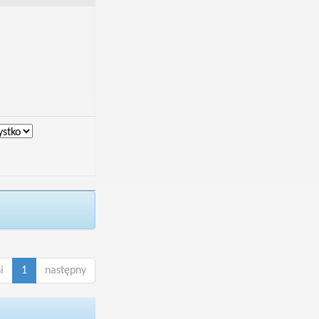
i
1
następny