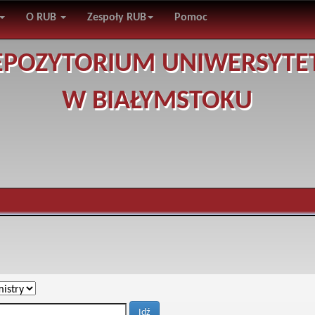
O RUB
Zespoły RUB
Pomoc
EPOZYTORIUM UNIWERSYTE
W BIAŁYMSTOKU