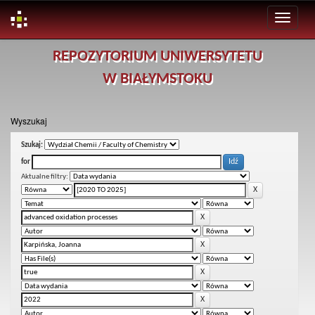
Skip
REPOZYTORIUM UNIWERSYTETU
navigation
W BIAŁYMSTOKU
Wyszukaj
Szukaj:
for
Aktualne filtry: