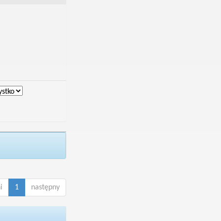
i
1
następny