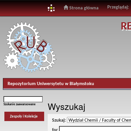
Przeglądaj:
Strona główna
Skip
R
navigation
Repozytorium Uniwersytetu w Białymstoku
Wyszukaj
Szukanie zaawansowane
Zespoły i Kolekcje
Szukaj:
for