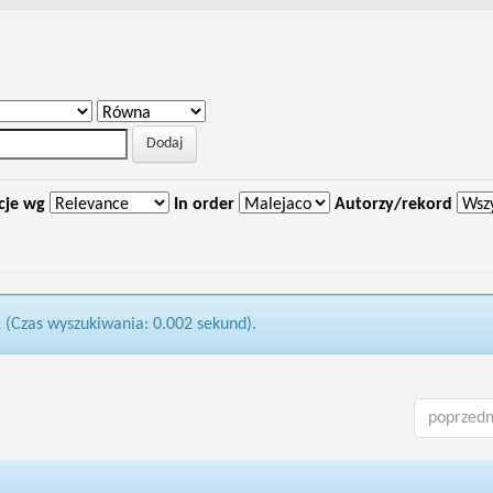
cje wg
In order
Autorzy/rekord
1 (Czas wyszukiwania: 0.002 sekund).
poprzedn