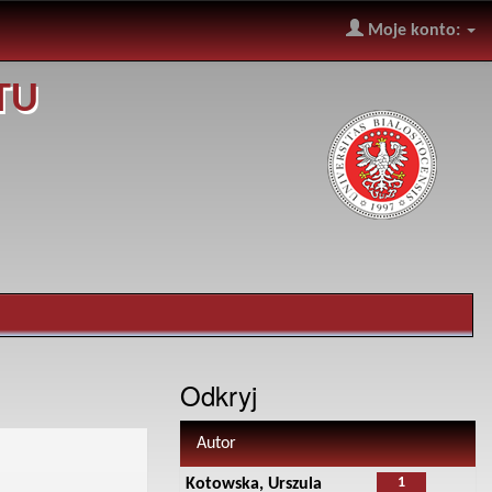
Moje konto:
TU
Odkryj
Autor
1
Kotowska, Urszula