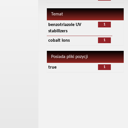
Temat
1
benzotriazole UV
stabilizers
1
cobalt ions
Posiada pliki pozycji
1
true