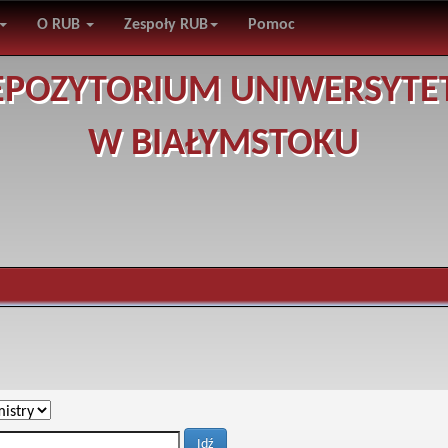
O RUB
Zespoły RUB
Pomoc
EPOZYTORIUM UNIWERSYTE
W BIAŁYMSTOKU