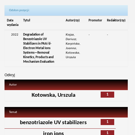
Odsłon pozycji:
Data
Tytuł
Autor(rzy)
Promotor
Redaktor(rzy)
wydania
2022
Degradation of
Kiejza,
-
-
Benzotriazole UV
Dariusz;
Stabilizers in PAA/d-
Karpińska,
Electron Metal Ions
Joanna;
Systems—Removal
Kotowska,
Kinetics, Products and
Urszula
Mechanism Evaluation
Odkryj
Autor
1
Kotowska, Urszula
Temat
1
benzotriazole UV stabilizers
1
iron ions