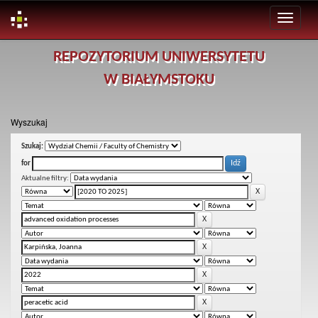
Skip
REPOZYTORIUM UNIWERSYTETU
navigation
W BIAŁYMSTOKU
Wyszukaj
Szukaj:
for
Aktualne filtry: