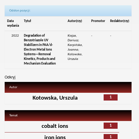
Odsłon pozycji:
Data
Tytuł
Autor(rzy)
Promotor
Redaktor(rzy)
wydania
2022
Degradation of
Kiejza,
-
-
Benzotriazole UV
Dariusz;
Stabilizers in PAA/d-
Karpińska,
Electron Metal Ions
Joanna;
Systems—Removal
Kotowska,
Kinetics, Products and
Urszula
Mechanism Evaluation
Odkryj
Autor
1
Kotowska, Urszula
Temat
1
cobalt ions
1
iron ions