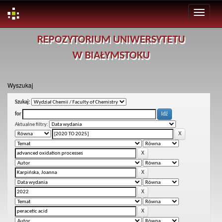
Skip
REPOZYTORIUM UNIWERSYTETU
navigation
W BIAŁYMSTOKU
Wyszukaj
Szukaj:
for
Aktualne filtry: