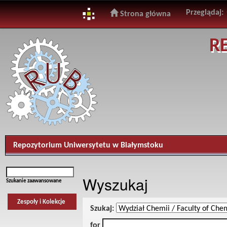
Przeglądaj:
Strona główna
Skip
R
navigation
Repozytorium Uniwersytetu w Białymstoku
Wyszukaj
Szukanie zaawansowane
Zespoły i Kolekcje
Szukaj:
for