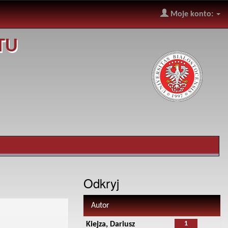
Moje konto:
TU
Odkryj
Autor
1
Kiejza, Dariusz