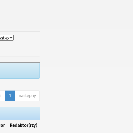
i
1
następny
tor
Redaktor(rzy)