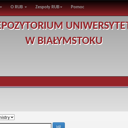
O RUB
Zespoły RUB
Pomoc
EPOZYTORIUM UNIWERSYTE
W BIAŁYMSTOKU