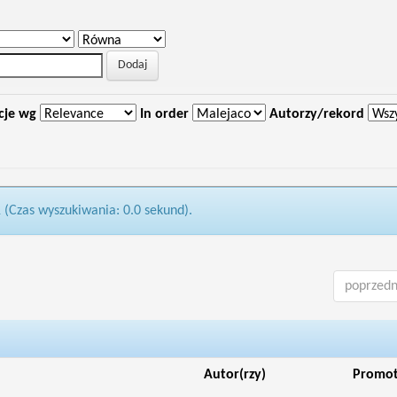
cje wg
In order
Autorzy/rekord
1 (Czas wyszukiwania: 0.0 sekund).
poprzedn
Autor(rzy)
Promo