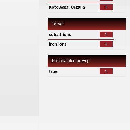
1
Kotowska, Urszula
Temat
1
cobalt ions
1
iron ions
Posiada pliki pozycji
1
true