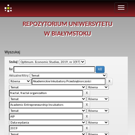
Skip
REPOZYTORIUM UNIWERSYTETU
navigation
W BIAŁYMSTOKU
Wyszukaj
Szukaj:
for
Aktualne filtry: