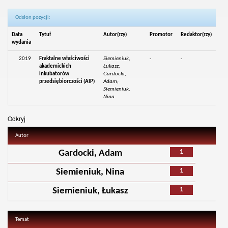
Odsłon pozycji:
Data
Tytuł
Autor(rzy)
Promotor
Redaktor(rzy)
wydania
2019
Fraktalne właściwości
Siemieniuk,
-
-
akademickich
Łukasz;
inkubatorów
Gardocki,
przedsiębiorczości (AIP)
Adam;
Siemieniuk,
Nina
Odkryj
Autor
1
Gardocki, Adam
1
Siemieniuk, Nina
1
Siemieniuk, Łukasz
Temat