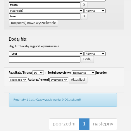
Rozpocznij nowe wyszukiwanie
Dodaj filtr:
Uzyj filtrów aby zagęścić wyszukiwanie.
Rezultaty/Strona
|
Sortuj pozycje wg
In order
Autorzy/rekord
Rezultaty 1-1 z 1 (Czas wyszukiwania: 0.001 sekund).
poprzedni
1
następny