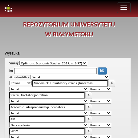
Skip
REPOZYTORIUM UNIWERSYTETU
navigation
W BIAŁYMSTOKU
Wyszukaj
Szukaj:
for
Aktualne filtry: