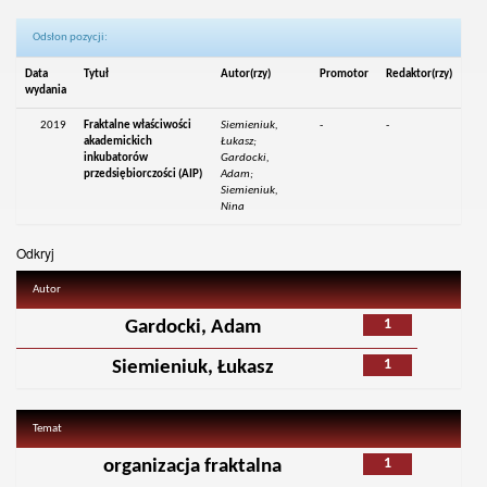
Odsłon pozycji:
Data
Tytuł
Autor(rzy)
Promotor
Redaktor(rzy)
wydania
2019
Fraktalne właściwości
Siemieniuk,
-
-
akademickich
Łukasz;
inkubatorów
Gardocki,
przedsiębiorczości (AIP)
Adam;
Siemieniuk,
Nina
Odkryj
Autor
1
Gardocki, Adam
1
Siemieniuk, Łukasz
Temat
1
organizacja fraktalna