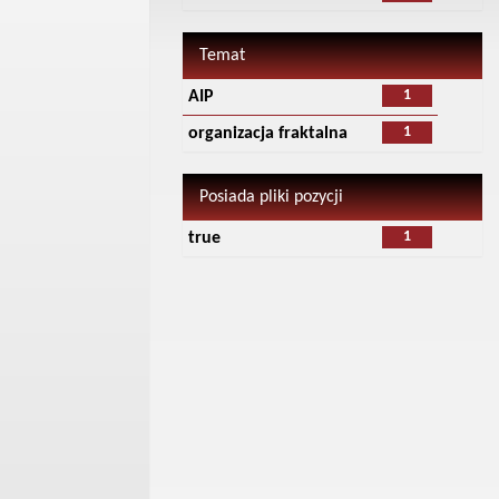
Temat
1
AIP
1
organizacja fraktalna
Posiada pliki pozycji
1
true