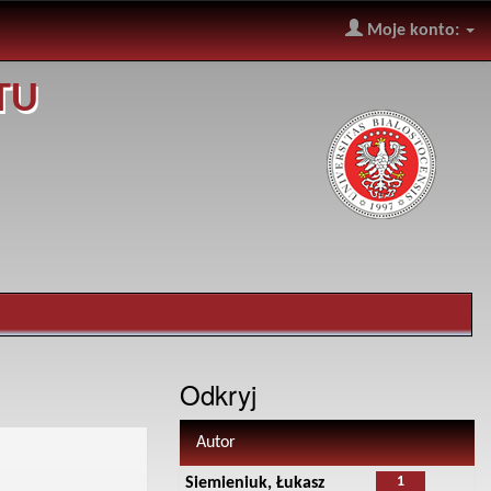
Moje konto:
TU
Odkryj
Autor
1
Siemieniuk, Łukasz