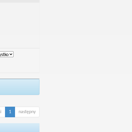
i
1
następny