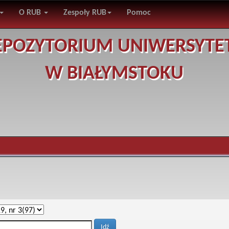
O RUB
Zespoły RUB
Pomoc
EPOZYTORIUM UNIWERSYTE
W BIAŁYMSTOKU