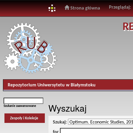
Przeglądaj:
Strona główna
Skip
R
navigation
Repozytorium Uniwersytetu w Białymstoku
Wyszukaj
Szukanie zaawansowane
Zespoły i Kolekcje
Szukaj:
for