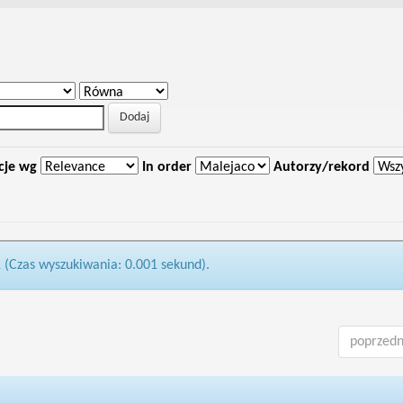
cje wg
In order
Autorzy/rekord
1 (Czas wyszukiwania: 0.001 sekund).
poprzedn