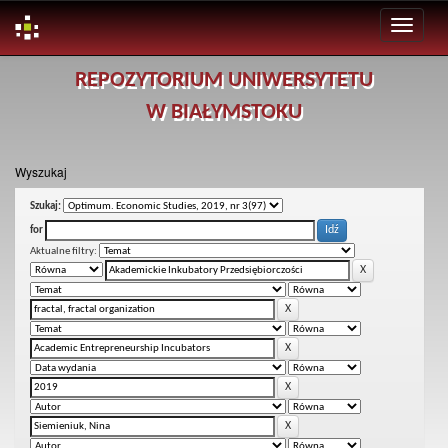
Skip
REPOZYTORIUM UNIWERSYTETU
navigation
W BIAŁYMSTOKU
Wyszukaj
Szukaj:
for
Aktualne filtry: