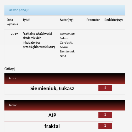
Odsłon pozycji:
Data
Tytuł
Autor(rzy)
Promotor
Redaktor(rzy)
wydania
2019
Fraktalne właściwości
Siemieniuk,
-
-
akademickich
Łukasz;
inkubatorów
Gardocki,
przedsiębiorczości (AIP)
Adam;
Siemieniuk,
Nina
Odkryj
Autor
1
Siemieniuk, Łukasz
Temat
1
AIP
1
fraktal