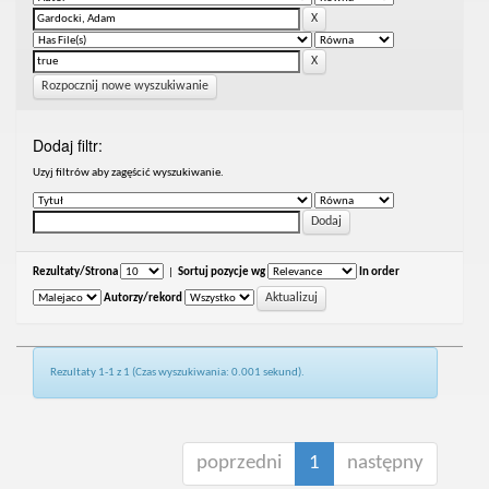
Rozpocznij nowe wyszukiwanie
Dodaj filtr:
Uzyj filtrów aby zagęścić wyszukiwanie.
Rezultaty/Strona
|
Sortuj pozycje wg
In order
Autorzy/rekord
Rezultaty 1-1 z 1 (Czas wyszukiwania: 0.001 sekund).
poprzedni
1
następny