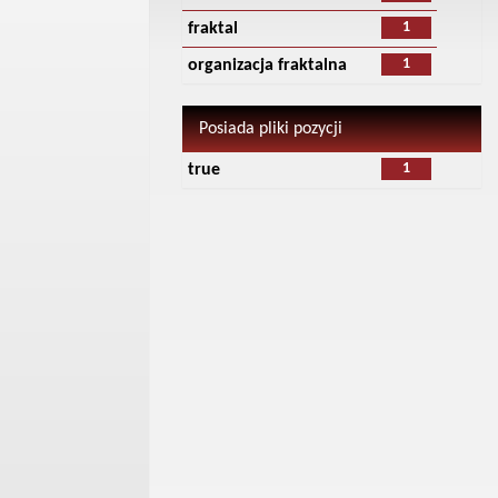
1
fraktal
1
organizacja fraktalna
Posiada pliki pozycji
1
true