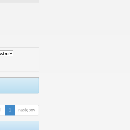
i
1
następny