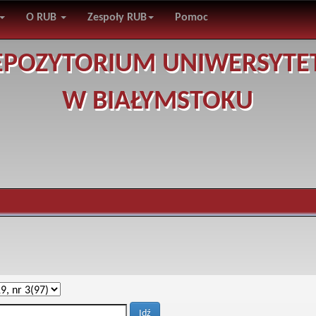
O RUB
Zespoły RUB
Pomoc
EPOZYTORIUM UNIWERSYTE
W BIAŁYMSTOKU