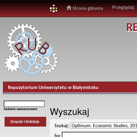
Przeglądaj:
Strona główna
Skip
R
navigation
Repozytorium Uniwersytetu w Białymstoku
Wyszukaj
Szukanie zaawansowane
Zespoły i Kolekcje
Szukaj:
for