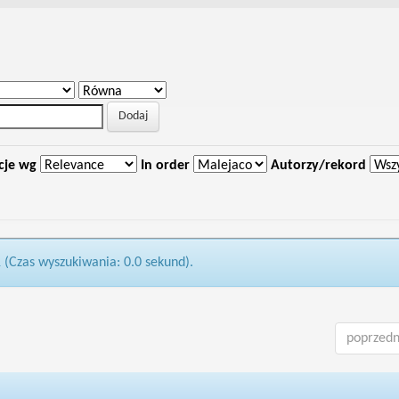
cje wg
In order
Autorzy/rekord
1 (Czas wyszukiwania: 0.0 sekund).
poprzedn