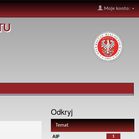
Moje konto:
TU
Odkryj
Temat
1
AIP