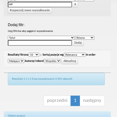
Rozpocznij nowe wyszukiwanie
Dodaj filtr:
Uzyj filtrów aby zagęścić wyszukiwanie.
Rezultaty/Strona
|
Sortuj pozycje wg
In order
Autorzy/rekord
Rezultaty 1-1 z 1 (Czas wyszukiwania: 0.001 sekund).
poprzedni
1
następny
Odsłon pozycji: