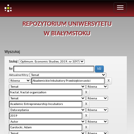
Skip
REPOZYTORIUM UNIWERSYTETU
navigation
W BIAŁYMSTOKU
Wyszukaj
Szukaj:
for
Aktualne filtry: