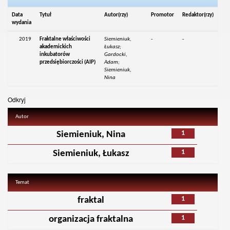
Data
Tytuł
Autor(rzy)
Promotor
Redaktor(rzy)
wydania
2019
Fraktalne właściwości
Siemieniuk,
-
-
akademickich
Łukasz;
inkubatorów
Gardocki,
przedsiębiorczości (AIP)
Adam;
Siemieniuk,
Nina
Odkryj
Autor
1
Siemieniuk, Nina
1
Siemieniuk, Łukasz
Temat
1
fraktal
1
organizacja fraktalna