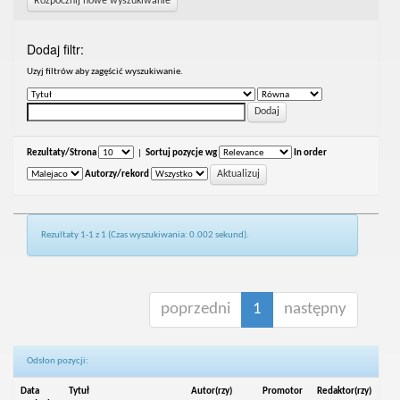
Rozpocznij nowe wyszukiwanie
Dodaj filtr:
Uzyj filtrów aby zagęścić wyszukiwanie.
Rezultaty/Strona
|
Sortuj pozycje wg
In order
Autorzy/rekord
Rezultaty 1-1 z 1 (Czas wyszukiwania: 0.002 sekund).
poprzedni
1
następny
Odsłon pozycji:
Data
Tytuł
Autor(rzy)
Promotor
Redaktor(rzy)