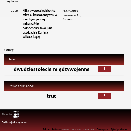
wydania
2018
Kilka uwag o zjawiskach z
Joachimiak-
-
-
zakresu konsonantyzmu w
Prażanowska,
międzywojennej
Joanna
polszczyźnie
północnokresowej (na
przykładzie Kuriera
Wileńskiego)
Odkryj
Temat
1
dwudziestolecie międzywojenne
Posiada pliki pozycji
1
true
Theme by
Deklaracja dostępności
DSpace Software
Prawa Autorskie © 2002-2017
Duraspace
-
Zgłoś problem