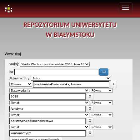
Skip
REPOZYTORIUM UNIWERSYTETU
navigation
W BIAŁYMSTOKU
Wyszukaj
Szukaj:
for
Aktualne filtry: