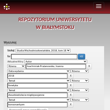
Skip
REPOZYTORIUM UNIWERSYTETU
navigation
W BIAŁYMSTOKU
Wyszukaj
Szukaj:
for
Aktualne filtry: