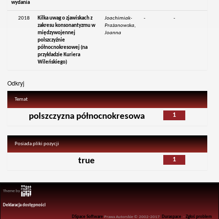
wydania
2018
Kilka uwag o zjawiskach z
Joachimiak-
-
-
zakresu konsonantyzmu w
Prażanowska,
międzywojennej
Joanna
polszczyźnie
północnokresowej (na
przykładzie Kuriera
Wileńskiego)
Odkryj
Temat
1
polszczyzna północnokresowa
Posiada pliki pozycji
1
true
Theme by
Deklaracja dostępności
DSpace Software
Prawa Autorskie © 2002-2017
Duraspace
-
Zgłoś problem