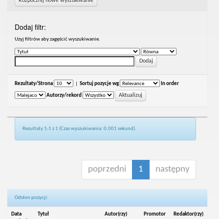
Rozpocznij nowe wyszukiwanie
Dodaj filtr:
Uzyj filtrów aby zagęścić wyszukiwanie.
Rezultaty/Strona
|
Sortuj pozycje wg
In order
Autorzy/rekord
Rezultaty 1-1 z 1 (Czas wyszukiwania: 0.001 sekund).
poprzedni
1
następny
Odsłon pozycji:
Data
Tytuł
Autor(rzy)
Promotor
Redaktor(rzy)