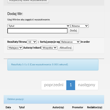
Rozpocznij nowe wyszukiwanie
Dodaj filtr:
Uzyj filtrów aby zagęścić wyszukiwanie.
Rezultaty/Strona
|
Sortuj pozycje wg
In order
Autorzy/rekord
Rezultaty 1-1 z 1 (Czas wyszukiwania: 0.001 sekund).
poprzedni
1
następny
Odsłon pozycji:
Data
Tytuł
Autor(rzy)
Promotor
Redaktor(rzy)