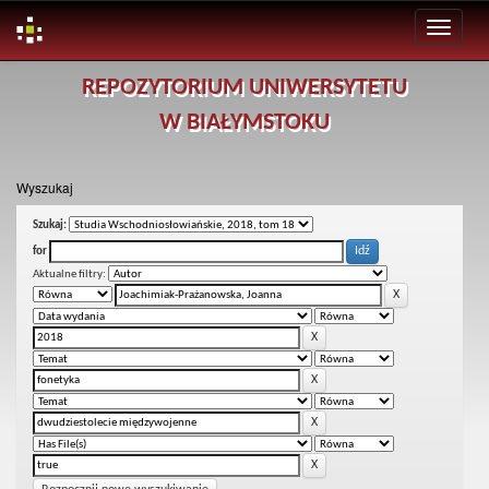
Skip
REPOZYTORIUM UNIWERSYTETU
navigation
W BIAŁYMSTOKU
Wyszukaj
Szukaj:
for
Aktualne filtry: