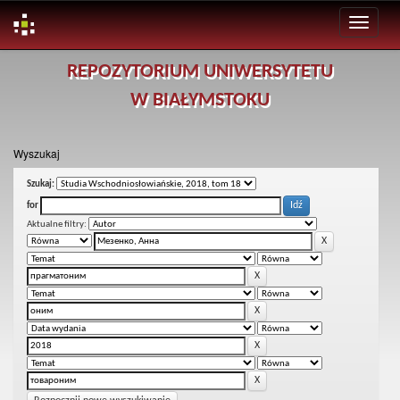
Skip
REPOZYTORIUM UNIWERSYTETU
navigation
W BIAŁYMSTOKU
Wyszukaj
Szukaj:
for
Aktualne filtry: