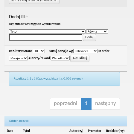
Rozpocznij nowe wyszukiwanie
Dodaj filtr:
Uzyj filtrów aby zagęścić wyszukiwanie.
Rezultaty/Strona
|
Sortuj pozycje wg
In order
Autorzy/rekord
Rezultaty 1-1 z 1 (Czas wyszukiwania: 0.001 sekund).
poprzedni
1
następny
Odsłon pozycji:
Data
Tytuł
Autor(rzy)
Promotor
Redaktor(rzy)