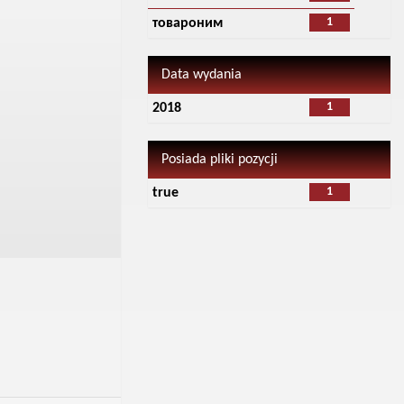
1
товароним
Data wydania
1
2018
Posiada pliki pozycji
1
true