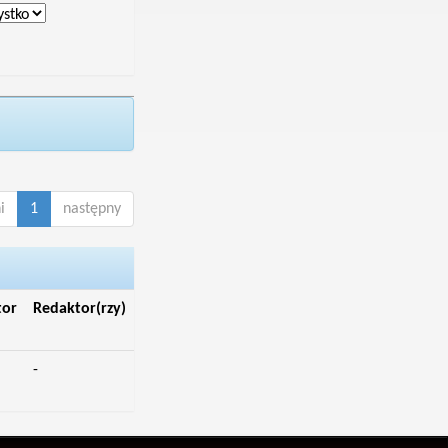
i
1
następny
tor
Redaktor(rzy)
-