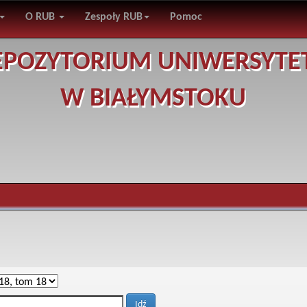
O RUB
Zespoły RUB
Pomoc
EPOZYTORIUM UNIWERSYTE
W BIAŁYMSTOKU