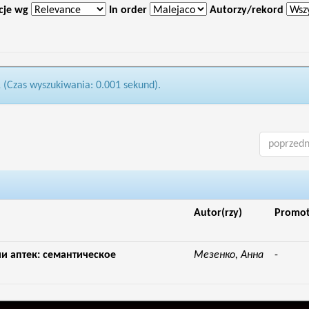
cje wg
In order
Autorzy/rekord
1 (Czas wyszukiwania: 0.001 sekund).
poprzedn
Autor(rzy)
Promo
 аптек: семантическое
Мезенко, Анна
-