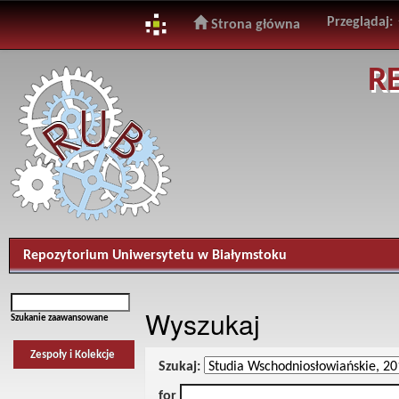
Przeglądaj:
Strona główna
Skip
R
navigation
Repozytorium Uniwersytetu w Białymstoku
Wyszukaj
Szukanie zaawansowane
Zespoły i Kolekcje
Szukaj:
for