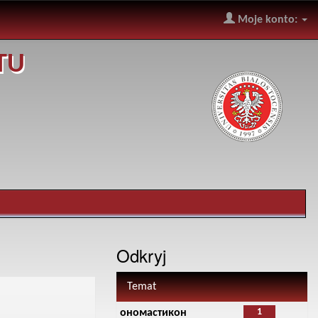
Moje konto:
TU
Odkryj
Temat
1
ономастикон