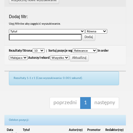
Rozpocznij nowe wyszukiwanie
Dodaj filtr:
Uzyj filtrów aby zagęścić wyszukiwanie.
Rezultaty/Strona
|
Sortuj pozycje wg
In order
Autorzy/rekord
Rezultaty 1-1 z 1 (Czas wyszukiwania: 0.001 sekund).
poprzedni
1
następny
Odsłon pozycji:
Data
Tytuł
Autor(rzy)
Promotor
Redaktor(rzy)