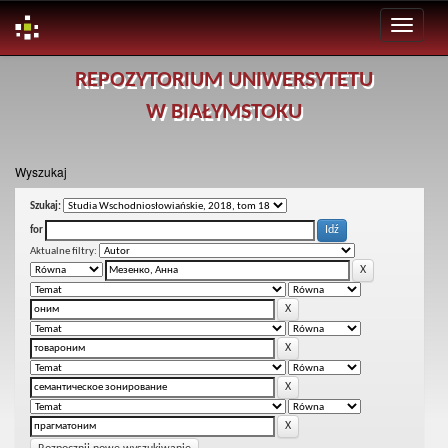
Skip
REPOZYTORIUM UNIWERSYTETU
navigation
W BIAŁYMSTOKU
Wyszukaj
Szukaj:
for
Aktualne filtry: