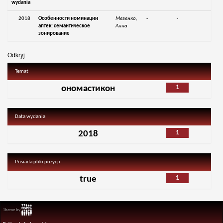
wydania
2018
Особенности номинации
Мезенко,
-
-
аптек: семантическое
Анна
зонирование
Odkryj
Temat
1
ономастикон
Data wydania
1
2018
Posiada pliki pozycji
1
true
Theme by