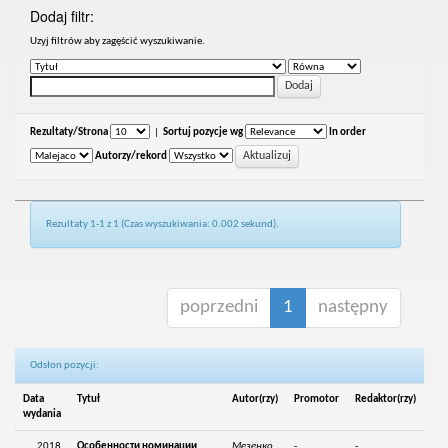
Dodaj filtr:
Uzyj filtrów aby zagęścić wyszukiwanie.
Rezultaty/Strona
|
Sortuj pozycje wg
In order
Autorzy/rekord
Rezultaty 1-1 z 1 (Czas wyszukiwania: 0.002 sekund).
poprzedni
1
następny
Odsłon pozycji:
Data
Tytuł
Autor(rzy)
Promotor
Redaktor(rzy)
wydania
2018
Особенности номинации
Мезенко,
-
-