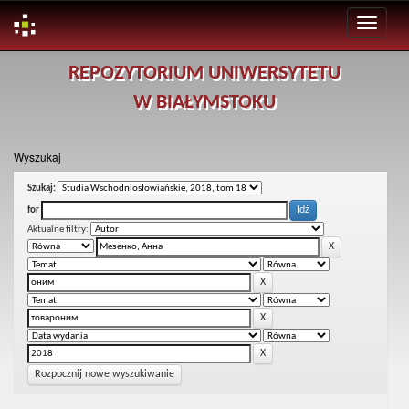
Skip
REPOZYTORIUM UNIWERSYTETU
navigation
W BIAŁYMSTOKU
Wyszukaj
Szukaj:
for
Aktualne filtry:
Rozpocznij nowe wyszukiwanie