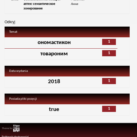
аптек: семантическое
Анна
зонирование
Odkryj
Temat
1
ономастикон
1
товароним
Data wydania
1
2018
Posiada pliki pozycji
1
true
Theme by