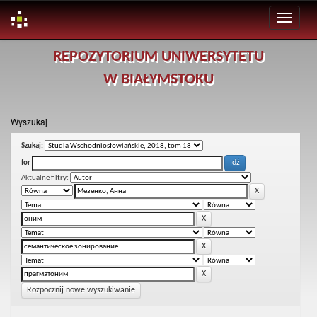
Skip
REPOZYTORIUM UNIWERSYTETU
navigation
W BIAŁYMSTOKU
Wyszukaj
Szukaj:
for
Aktualne filtry:
Rozpocznij nowe wyszukiwanie