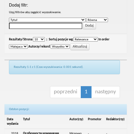
Dodaj filtr:
Uzyj filtrów aby zagęścić wyszukiwanie.
Rezultaty/Strona
|
Sortuj pozycje wg
In order
Autorzy/rekord
Rezultaty 1-1 z 1 (Czas wyszukiwania: 0.001 sekund).
poprzedni
1
następny
Odsłon pozycji:
Data
Tytuł
Autor(rzy)
Promotor
Redaktor(rzy)
wydania
2018
Особенности номинации
Мезенко,
-
-